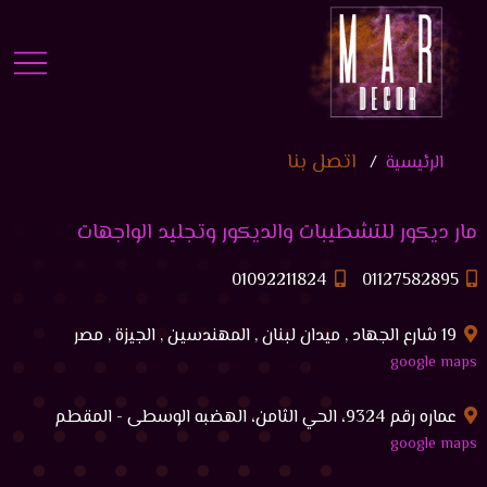
اتصل بنا
الرئيسية
مار ديكور للتشطيبات والديكور وتجليد الواجهات
01092211824
01127582895
19 شارع الجهاد , ميدان لبنان , المهندسين , الجيزة , مصر
google maps
عماره رقم 9324، الحي الثامن، الهضبه الوسطى - المقطم
google maps